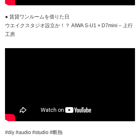
● 賃貸ワンルームを借りた日
ウエイクスタジオ設立か！？ AIWA S-U1 × D7mini – 上行
工房
#diy #audio #studio #断熱