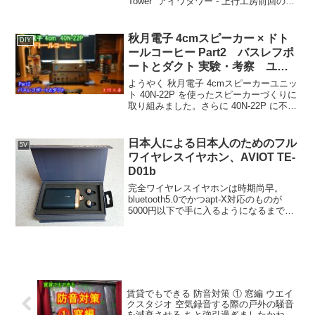
Tower" アイワタワー - 上行工房前回の動
画では、定在波の解消を兼ねたタワーラ
ックを設置することで、壁面付近の重篤
な定在波を抑えましたが、さらにラック
秋月電子 4cmスピーカー × ドト
DIY
の...
ールコーヒー Part2 バスレフポ
ートとダクト 実験・考察 ユニ
ット不具合発覚も - 上行工房
ようやく 秋月電子 4cmスピーカーユニッ
ト 40N-22P を使ったスピーカーづくりに
取り組みました。さらに 40N-22P に不具
合も見つかりました。アンプはAIWA S-
A22、DACはTEAC UD-301録音は
TASCAMのPCM...
日本人による日本人のためのフル
5V
ワイヤレスイヤホン、AVIOT TE-
D01b
完全ワイヤレスイヤホンは時期尚早。
bluetooth5.0でかつapt-X対応のものが
5000円以下で手に入るようになるまでは
手を出さない、と昨年の終わり頃に書き
ました。しかし、今年の夏にクラウドフ
ァウンディング GREEN FUNDING...
賃貸でもできる 防音対策 ① 窓編 ウエイ
クスタジオ 空気録音する際の戸外の騒音
を減衰させる ちと強引過ぎましたかね –