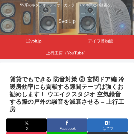
5V系のネタ、オーディオ・カメラ・スマホ関連の話題を。
5volt.jp
12volt.jp
アイワ博物館
上行工房（YouTube）
賃貸でもできる 防音対策 ② 玄関ドア編 冷
暖房効率にも貢献する隙間テープは強くお
勧めします！ ウエイクスタジオ 空気録音
する際の戸外の騒音を減衰させる – 上行工
房
X
Facebook
はてブ