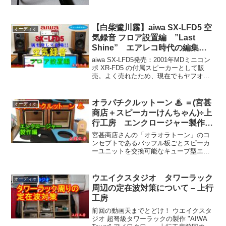
【白柴鷺川霧】aiwa SX-LFD5 空
オーディオ
気録音 フロア設置編 ”Last
Shine” エアレコ時代の編集
で エアレコ激押し！ 犬（白柴
aiwa SX-LFD5発売：2001年MDミニコン
小梅）の散歩 with 白鷺・川霧映
ポ XR-FD5 の付属スピーカーとして販
売。よく売れたため、現在でもヤフオク
像も – 上行工房
で入手しやすい機種のひとつです。○デス
クトップ編aiwa SX-LFD5 空気録音 デス
クトップ編 "Last...
オラパチクルットーン ♨ ＝(宮甚
オーディオ
商店＋スピーカーけんちゃん)÷上
行工房 エンクロージャー製作
編 キューブ型バッフル交換型バ
宮甚商店さんの「オラオラトーン」のコ
スレフ型スピーカー - 上行工房
ンセプトであるバッフル板ごとスピーカ
ーユニットを交換可能なキューブ型エン
（宮甚商店 船橋支店）
クロージャーと、スピーカーけんちゃん
の床用パーチクルボードを採用しリアス
リット型バスレフダクトを装備した「オ
ウエイクスタジオ タワーラック
オーディオ
ラパクットーン」をパクら...
周辺の定在波対策について – 上行
工房
前回の動画天までとどけ！ ウエイクスタ
ジオ 超弩級タワーラックの製作 "AIWA