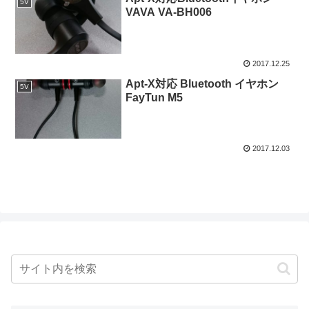
5V
VAVA VA-BH006
2017.12.25
Apt-X対応 Bluetooth イヤホン
5V
FayTun M5
2017.12.03