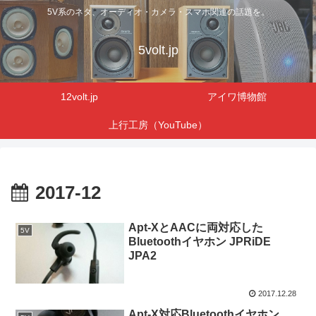
5V系のネタ、オーディオ・カメラ・スマホ関連の話題を。
5volt.jp
12volt.jp
アイワ博物館
上行工房（YouTube）
2017-12
Apt-XとAACに両対応した
5V
Bluetoothイヤホン JPRiDE
JPA2
2017.12.28
Apt-X対応Bluetoothイヤホン