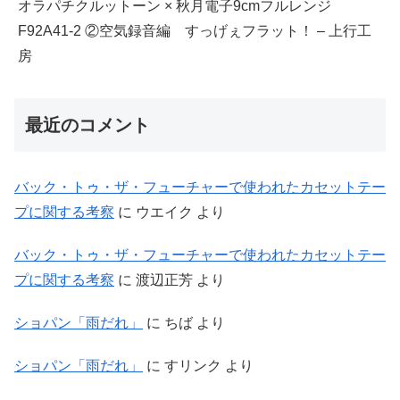
オラパチクルットーン × 秋月電子9cmフルレンジ
F92A41-2 ②空気録音編 すっげぇフラット！ – 上行工
房
最近のコメント
バック・トゥ・ザ・フューチャーで使われたカセットテー
プに関する考察
に
ウエイク
より
バック・トゥ・ザ・フューチャーで使われたカセットテー
プに関する考察
に
渡辺正芳
より
ショパン「雨だれ」
に
ちば
より
ショパン「雨だれ」
に
すリンク
より