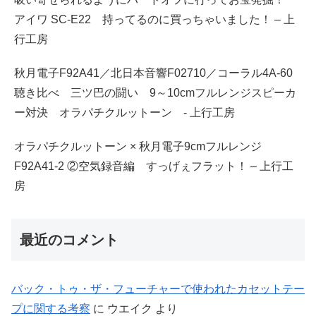
アイワ SC-E22 持ってるのに買っちゃいました！ – 上
行工房
秋月電子F92A41／北日本音響F02710／コーラル4A-60
聴き比べ 三ツ巴の闘い 9～10cmフルレンジスピーカ
ー対決 オラパチクルットーン - 上行工房
オラパチクルットーン × 秋月電子9cmフルレンジ
F92A41-2 ②空気録音編 すっげぇフラット！ – 上行工
房
最近のコメント
バック・トゥ・ザ・フューチャーで使われたカセットテー
プに関する考察
に
ウエイク
より