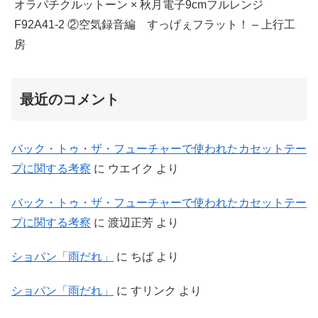
オラパチクルットーン × 秋月電子9cmフルレンジ
F92A41-2 ②空気録音編 すっげぇフラット！ – 上行工
房
最近のコメント
バック・トゥ・ザ・フューチャーで使われたカセットテー
プに関する考察
に
ウエイク
より
バック・トゥ・ザ・フューチャーで使われたカセットテー
プに関する考察
に
渡辺正芳
より
ショパン「雨だれ」
に
ちば
より
ショパン「雨だれ」
に
すリンク
より