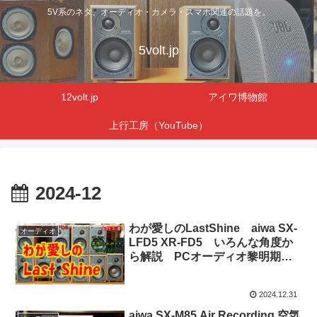
5V系のネタ、オーディオ・カメラ・スマホ関連の話題を。
5volt.jp
12volt.jp
アイワ博物館
上行工房（YouTube）
2024-12
わが愛しのLastShine aiwa SX-
オーディオ
LFD5 XR-FD5 いろんな角度か
ら解説 PCオーディオ黎明期
分解のコツ – 上行工房
2024.12.31
aiwa SX-M85 Air Recording 空気