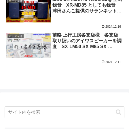
オーディオ
録音 XR-MD85 としても録音
津田さんご提供のサランネット
おまけで白柴こうめのお誕生会 –
上行工房
2024.12.16
前略 上行工房各支店様 各支店
オーディオ
取り扱いのアイワスピーカーを調
査 SX-LM50 SX-M85 SX-
N610G SX-NSHG4 SX-M500 – 上
行工房
2024.12.11