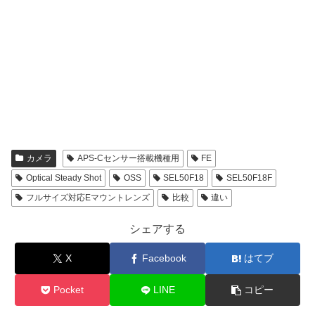
カメラ
APS-Cセンサー搭載機種用
FE
Optical Steady Shot
OSS
SEL50F18
SEL50F18F
フルサイズ対応Eマウントレンズ
比較
違い
シェアする
X
Facebook
はてブ
Pocket
LINE
コピー