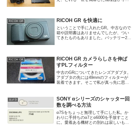
左上から、α7、α7s、α6000、RICHO
GR、Xperia 1。Xperia 1は本来、こうい
うものを撮る側なのですが、今回...
RICOH GR を快適に
RICOH GR
ということで手に入れたGR。中古なので
箱や説明書はありませんでしたが、つい
てきたものもありました。バッテリー2個
はありがたい。ひとつは社外品です。純
正DB-65と、ネットでは利用報告が多い
ロワジャパンDMW-BCC12/S005EGRのロ
ゴ...
RICOH GR カメラらしさを伸ば
RICOH GR
すPLフィルター
中古のGRについてきたレンズアダプタ。
アダプタの先には49mmのフィルターが
装着できます。そこで私が真っ先に思い
浮かべたのが、PLフィルターです。デジ
カメの部屋で取り上げたC-2040ZOOMを
使っていたときにも利用して、けっこう
SONY αシリーズのシャッター回
カメラ
役立ってい...
数を調べる方法
α7Sをちょっと無理して手にした私。か
わりに手持ちのα7とα6000を手放すこと
に。愛着ある機材との別れは寂しいもの
があります。まぁでも、α7Sがある以
上、出番がなくなっていきますから。必
要としている人のところへ行ったほうが