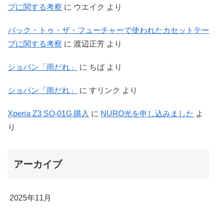
プに関する考察
に
ウエイク
より
バック・トゥ・ザ・フューチャーで使われたカセットテー
プに関する考察
に
渡辺正芳
より
ショパン「雨だれ」
に
ちば
より
ショパン「雨だれ」
に
すリンク
より
Xperia Z3 SO-01G 購入
に
NURO光を申し込みました
よ
り
アーカイブ
2025年11月