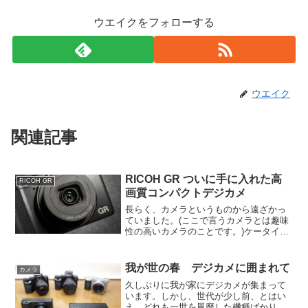
ウエイクをフォローする
ウエイク
関連記事
RICOH GR ついに手に入れた高
RICOH GR
画質コンパクトデジカメ
長らく、カメラというものから遠ざかっ
ていました。(ここで言うカメラとは趣味
性の高いカメラのことです。)ケータイカ
メラが高性能化し、その後スマホが主流
になったことで、日常生活では単体のカ
メラがほぼ必要なくなってしまったこと
我が世の春 デジカメに囲まれて
カメラ
が原因です。もちろん...
久しぶりに我が家にデジカメが集まって
います。しかし、世代が少し前、とはい
え、どれも一世を風靡した機種ばかり。