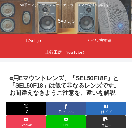
5V系のネタ、オーディオ・カメラ・スマホ関連の話題を。
5volt.jp
12volt.jp
アイワ博物館
上行工房（YouTube）
α用Eマウントレンズ、「SEL50F18F」と
「SEL50F18」は似て非なるレンズです。
お間違えなきようご注意を。違いを解説
X
Facebook
はてブ
Pocket
LINE
コピー