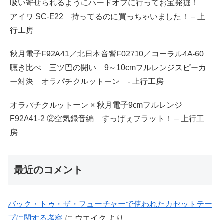
吸い寄せられるようにハードオフに行ってお宝発掘！
アイワ SC-E22 持ってるのに買っちゃいました！ – 上
行工房
秋月電子F92A41／北日本音響F02710／コーラル4A-60
聴き比べ 三ツ巴の闘い 9～10cmフルレンジスピーカ
ー対決 オラパチクルットーン - 上行工房
オラパチクルットーン × 秋月電子9cmフルレンジ
F92A41-2 ②空気録音編 すっげぇフラット！ – 上行工
房
最近のコメント
バック・トゥ・ザ・フューチャーで使われたカセットテー
プに関する考察
に
ウエイク
より