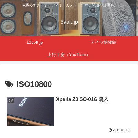
5V系のネタ、オーディオ・カメラ・スマホ関連の話題を。
5volt.jp
12volt.jp
アイワ博物館
上行工房（YouTube）
ISO10800
Xperia Z3 SO-01G 購入
5V
2015.07.10