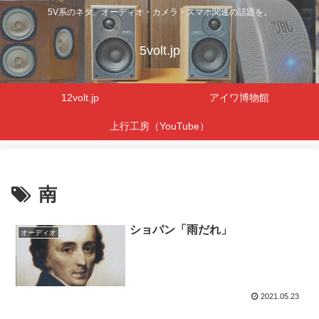
5V系のネタ、オーディオ・カメラ・スマホ関連の話題を。
5volt.jp
12volt.jp
アイワ博物館
上行工房（YouTube）
南
ショパン「雨だれ」
オーディオ
2021.05.23