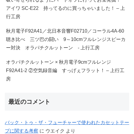
アイワ SC-E22 持ってるのに買っちゃいました！ – 上
行工房
秋月電子F92A41／北日本音響F02710／コーラル4A-60
聴き比べ 三ツ巴の闘い 9～10cmフルレンジスピーカ
ー対決 オラパチクルットーン - 上行工房
オラパチクルットーン × 秋月電子9cmフルレンジ
F92A41-2 ②空気録音編 すっげぇフラット！ – 上行工
房
最近のコメント
バック・トゥ・ザ・フューチャーで使われたカセットテー
プに関する考察
に
ウエイク
より